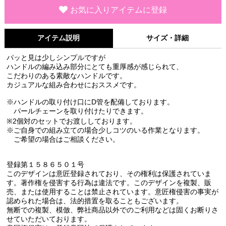
お気に入りアイテムに登録
アイテム説明
サイズ・詳細
パッと見は少しシンプルですが
ハンドルの編み込み部分にとても重厚感が感じられて、
こだわりのある素敵なハンドルです。
カジュアルな組み合わせにおススメです。
※ハンドルの取り付け口にD管を配備しております。
パールチェーンを取り付けたりできます。
※2個対のセットでお渡ししております。
※ご自身での組み立ての場合少しコツのいる作業となります。
ご希望の場合はご相談ください。
登録第１５８６５０１号
このデザインは意匠登録されており、その権利は保護されていま
す。著作権を侵害する行為は違法です。このデザインを複製、販
売、または使用することは禁止されています。意匠権侵害の事実が
認められた場合は、法的措置を取ることもございます。
無断での複製、模倣、弊社商品以外でのご利用などは固くお断りさ
せていただいております。