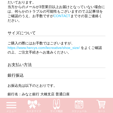
だいております。
当方からのメールが3営業日以上お届けとなっていない場合に
は、何らかのトラブルの可能性もございますので上記事項を
ご確認のうえ、お手数ですが
CONTACT
までその旨ご連絡く
ださい。
サイズについて
ご購入の際にはお手数ではございますが、
https://www.hercys.com/lecreative/shoe_size/
をよくご確認
の上、ご注文手続きへお進みください。
お支払い方法
銀行振込
お振込先は以下のとおりです。
銀行名：みなと銀行 大橋支店 普通口座
種類 ：普通
番号 ：1774163
メニュー
カスタマイズ
サイズ相談
スケジュール
カート