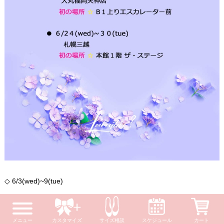
◇ 6/3(wed)~9(tue)
大丸福岡天神店 B1階
メニュー
カスタマイズ
サイズ相談
スケジュール
カート
◇ 6/24(wed)~30(tue)